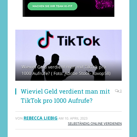
Wieviel Geld verdient man mit TikTok pro
1000 Aufrufe? ( Foto: Adobe Stock- kovop58)
Wieviel Geld verdient man mit
0
TikTok pro 1000 Aufrufe?
REBECCA LIEBIG
VON
AM
10. APRIL 2023
SELBSTÄNDIG ONLINE VERDIENEN