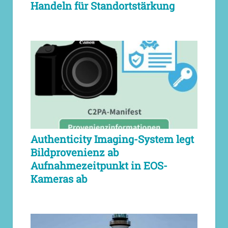
Handeln für Standortstärkung
Authenticity Imaging-System legt
Bildprovenienz ab
Aufnahmezeitpunkt in EOS-
Kameras ab