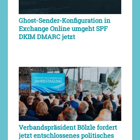
Ghost-Sender-Konfiguration in
Exchange Online umgeht SPF
DKIM DMARC jetzt
Verbandspräsident Bölzle fordert
jetzt entschlossenes politisches