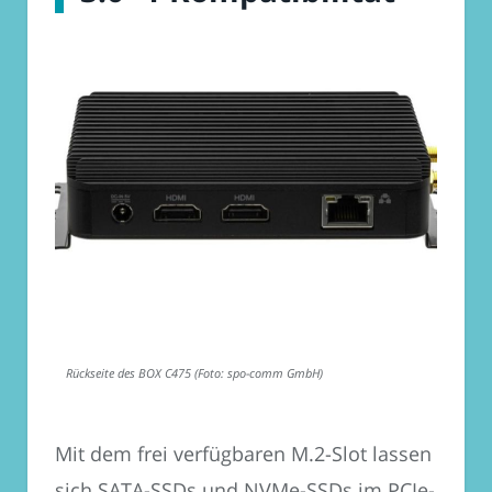
Rückseite des BOX C475 (Foto: spo-comm GmbH)
Mit dem frei verfügbaren M.2-Slot lassen
sich SATA-SSDs und NVMe-SSDs im PCIe-