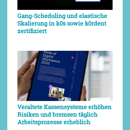
Gang-Scheduling und elastische
Skalierung in k0s sowie k0rdent
zertifiziert
Veraltete Kassensysteme erhöhen
Risiken und bremsen täglich
Arbeitsprozesse erheblich