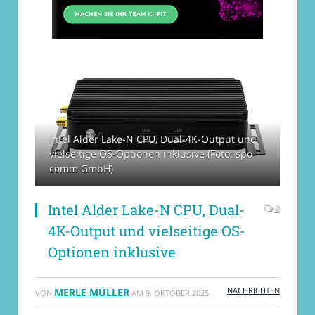
Intel Alder Lake-N CPU, Dual-4K-Output und
vielseitige OS-Optionen inklusive (Foto: spo-
comm GmbH)
Intel Alder Lake-N CPU, Dual-
0
4K-Output und vielseitige OS-
Optionen inklusive
NACHRICHTEN
MERLE MÜLLER
VON
AM
9. OKTOBER 2025