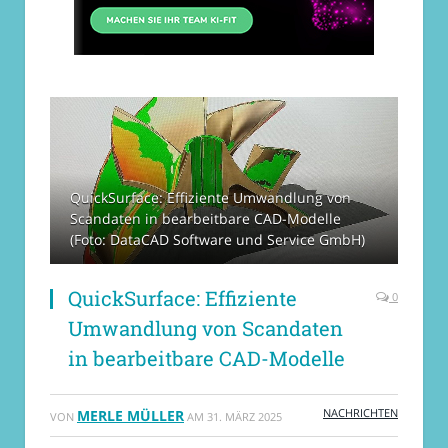
QuickSurface: Effiziente Umwandlung von
Scandaten in bearbeitbare CAD-Modelle
(Foto: DataCAD Software und Service GmbH)
QuickSurface: Effiziente
0
Umwandlung von Scandaten
in bearbeitbare CAD-Modelle
NACHRICHTEN
MERLE MÜLLER
VON
AM
31. MÄRZ 2025