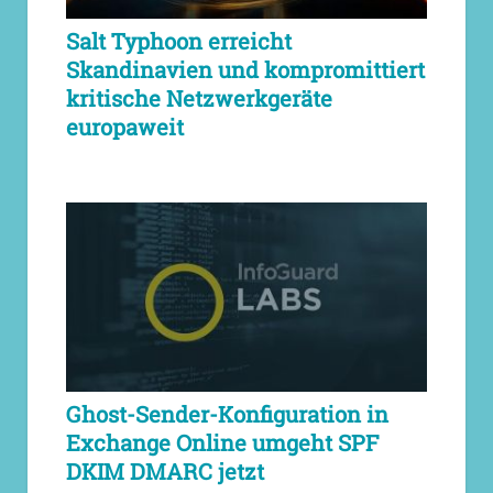
Salt Typhoon erreicht
Skandinavien und kompromittiert
kritische Netzwerkgeräte
europaweit
Ghost-Sender-Konfiguration in
Exchange Online umgeht SPF
DKIM DMARC jetzt