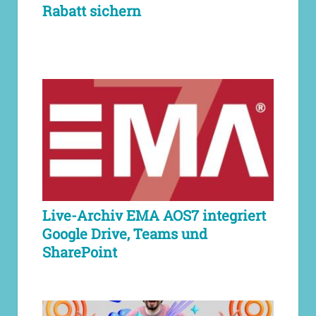
Rabatt sichern
Live-Archiv EMA AOS7 integriert
Google Drive, Teams und
SharePoint