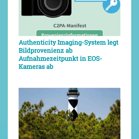
Authenticity Imaging-System legt
Bildprovenienz ab
Aufnahmezeitpunkt in EOS-
Kameras ab