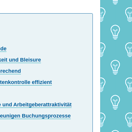
nde
keit und Bleisure
sprechend
enkontrolle effizient
 und Arbeitgeberattraktivität
leunigen Buchungsprozesse