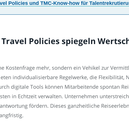
vel Policies und TMC-Know-how für Talentrekrutier
e Travel Policies spiegeln Werts
ine Kostenfrage mehr, sondern ein Vehikel zur Vermi
ten individualisierbare Regelwerke, die Flexibilität, 
urch digitale Tools können Mitarbeitende spontan Re
sten in Echtzeit verwalten. Unternehmen unterstreich
ntwortung fördern. Dieses ganzheitliche Reiseerlebnis 
ngfristig.