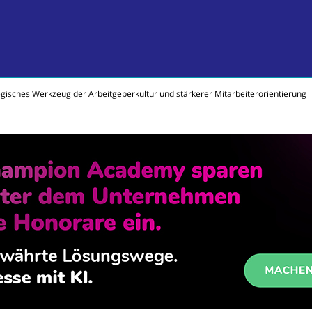
egisches Werkzeug der Arbeitgeberkultur und stärkerer Mitarbeiterorientierung
e Geld verdienen