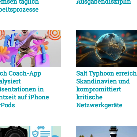
emsen täglich
Ausgabendisziplin
beitsprozesse
heblich
tch Coach-App
Salt Typhoon erreich
alysiert
Skandinavien und
äsentationen in
kompromittiert
htzeit auf iPhone
kritische
rPods
Netzwerkgeräte
europaweit