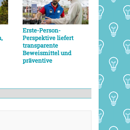
Erste-Person-
,
Perspektive liefert
transparente
Beweismittel und
präventive
Sicherheitslösungen
im Handel