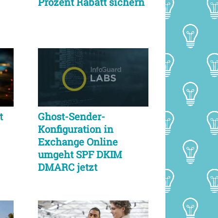
Prozent Rabatt sichern
t
Ghost-Sender-
Konfiguration in
Exchange Online
umgeht SPF DKIM
DMARC jetzt