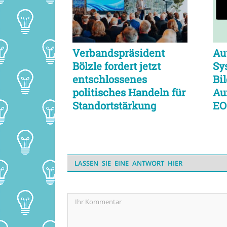
Verbandspräsident
Au
Bölzle fordert jetzt
Sy
entschlossenes
Bi
politisches Handeln für
Au
Standortstärkung
EO
LASSEN SIE EINE ANTWORT HIER