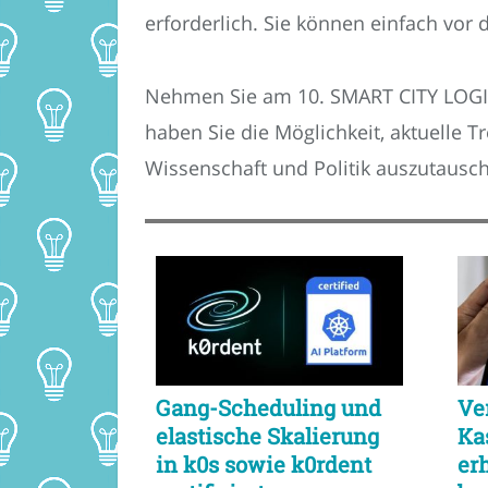
erforderlich. Sie können einfach vo
Nehmen Sie am 10. SMART CITY LOGISTI
haben Sie die Möglichkeit, aktuelle 
Wissenschaft und Politik auszutausc
Gang-Scheduling und
Ve
elastische Skalierung
Ka
in k0s sowie k0rdent
er