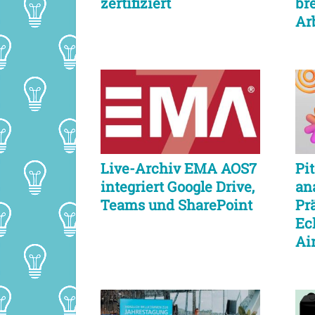
zertifiziert
br
Ar
er
Live-Archiv EMA AOS7
Pi
integriert Google Drive,
an
Teams und SharePoint
Pr
Ec
Ai